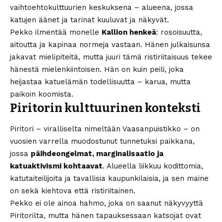
vaihtoehtokulttuurien keskuksena – alueena, jossa
katujen äänet ja tarinat kuuluvat ja näkyvät.
Pekko ilmentää monelle
Kallion henkeä
: rosoisuutta,
aitoutta ja kapinaa normeja vastaan. Hänen julkaisunsa
jakavat mielipiteitä, mutta juuri tämä ristiriitaisuus tekee
hänestä mielenkiintoisen. Hän on kuin peili, joka
heijastaa katuelämän todellisuutta – karua, mutta
paikoin koomista.
Piritorin kulttuurinen konteksti
Piritori – viralliselta nimeltään Vaasanpuistikko – on
vuosien varrella muodostunut tunnetuksi paikkana,
jossa
päihdeongelmat, marginalisaatio ja
katuaktivismi kohtaavat
. Alueella liikkuu kodittomia,
katutaiteilijoita ja tavallisia kaupunkilaisia, ja sen maine
on sekä kiehtova että ristiriitainen.
Pekko ei ole ainoa hahmo, joka on saanut näkyvyyttä
Piritorilta, mutta hänen tapauksessaan katsojat ovat