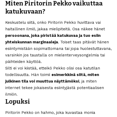
Miten Piritorin Pekko vaikuttaa
katukuvaan?
Keskustelu siitä, onko Piritorin Pekko huvittava vai
haitallinen ilmiö, jakaa mielipiteitä. Osa näkee hänet
persoonana, joka piristää katukuvaa ja tuo esiin
yhteiskunnan marginaaleja
. Toiset taas pitävät hänen
esiintymistään sopimattomana tai jopa huolestuttavana,
varsinkin jos taustalla on mielenterveysongelmia tai
päihteiden käyttöä.
Silti ei voi kiistää, etteikö Pekko olisi osa katutilan
todellisuutta. Hän toimii
esimerkkinä siitä, miten
julkinen tila voi muuttua näyttämöksi
, ja miten
internet tekee jokaisesta esiintyjästä potentiaalisen
ilmiön.
Lopuksi
Piritorin Pekko on hahmo, joka kuvastaa monia