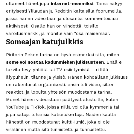
ottaneet hänet jopa
internet-meemiksi
. Tämä näkyy
erityisesti Ylilaudan ja Redditin kaltaisilla foorumeilla,
joissa hänen videoitaan ja ulosantia kommentoidaan
aktiivisesti. Osalle hän on viihdettä, toisille
varoitusmerkki, ja monille vain “osa maisemaa”.
Someajan katujulkkis
Piritorin Pekon tarina on hyvä esimerkki siitä, miten
some voi nostaa kadunmiehen julkisuuteen
. Enää ei
tarvita levy-yhtiötä tai TV-esiintymistä – riittää
älypuhelin, tilanne ja yleisö. Hänen kohdallaan julkisuus
on rakentunut orgaanisesti: ensin tuli video, sitten
reaktiot, ja lopulta yhteisön muodostama tarina.
Monet hänen videoistaan päätyvät alustoille, kuten
YouTube ja TikTok, joissa niillä voi olla kymmeniä tai
jopa satoja tuhansia katselukertoja. Näiden kautta
hänestä on muodostunut kultti-ilmiö, joka ei ole
virallinen mutta silti tunnistettu ja tunnustettu.