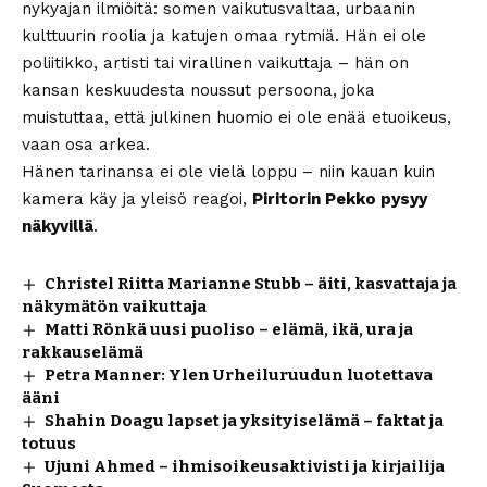
nykyajan ilmiöitä: somen vaikutusvaltaa, urbaanin
kulttuurin roolia ja katujen omaa rytmiä. Hän ei ole
poliitikko, artisti tai virallinen vaikuttaja – hän on
kansan keskuudesta noussut persoona, joka
muistuttaa, että julkinen huomio ei ole enää etuoikeus,
vaan osa arkea.
Hänen tarinansa ei ole vielä loppu – niin kauan kuin
kamera käy ja yleisö reagoi,
Piritorin Pekko pysyy
näkyvillä
.
Christel Riitta Marianne Stubb – äiti, kasvattaja ja
näkymätön vaikuttaja
Matti Rönkä uusi puoliso – elämä, ikä, ura ja
rakkauselämä
Petra Manner: Ylen Urheiluruudun luotettava
ääni
Shahin Doagu lapset ja yksityiselämä – faktat ja
totuus
Ujuni Ahmed – ihmisoikeusaktivisti ja kirjailija