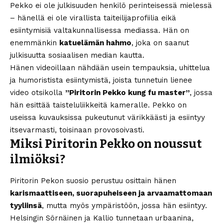
Pekko ei ole julkisuuden henkilö perinteisessä mielessä
– hänellä ei ole virallista taiteilijaprofiilia eikä
esiintymisiä valtakunnallisessa mediassa. Hän on
enemmänkin
katuelämän hahmo
, joka on saanut
julkisuutta sosiaalisen median kautta.
Hänen videoillaan nähdään usein tempauksia, uhittelua
ja humoristista esiintymistä, joista tunnetuin lienee
video otsikolla
”Piritorin Pekko kung fu master”
, jossa
hän esittää taisteluliikkeitä kameralle. Pekko on
useissa kuvauksissa pukeutunut värikkäästi ja esiintyy
itsevarmasti, toisinaan provosoivasti.
Miksi Piritorin Pekko on noussut
ilmiöksi?
Piritorin Pekon suosio perustuu osittain hänen
karismaattiseen, suorapuheiseen ja arvaamattomaan
tyyliinsä
, mutta myös ympäristöön, jossa hän esiintyy.
Helsingin Sörnäinen ja Kallio tunnetaan urbaanina,