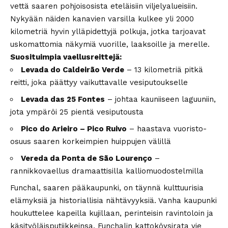
vettä saaren pohjoisosista eteläisiin viljelyalueisiin.
Nykyään näiden kanavien varsilla kulkee yli 2000
kilometriä hyvin ylläpidettyjä polkuja, jotka tarjoavat
uskomattomia näkymiä vuorille, laaksoille ja merelle.
Suosituimpia vaellusreittejä:
Levada do Caldeirão Verde
– 13 kilometriä pitkä
reitti, joka päättyy vaikuttavalle vesiputoukselle
Levada das 25 Fontes
– johtaa kauniiseen laguuniin,
jota ympäröi 25 pientä vesiputousta
Pico do Arieiro – Pico Ruivo
– haastava vuoristo-
osuus saaren korkeimpien huippujen välillä
Vereda da Ponta de São Lourenço
–
rannikkovaellus dramaattisilla kalliomuodostelmilla
Funchal, saaren pääkaupunki, on täynnä kulttuurisia
elämyksiä ja historiallisia nähtävyyksiä. Vanha kaupunki
houkuttelee kapeilla kujillaan, perinteisin ravintoloin ja
käsityöläisputiikkeinsa. Funchalin kattoköysirata vie