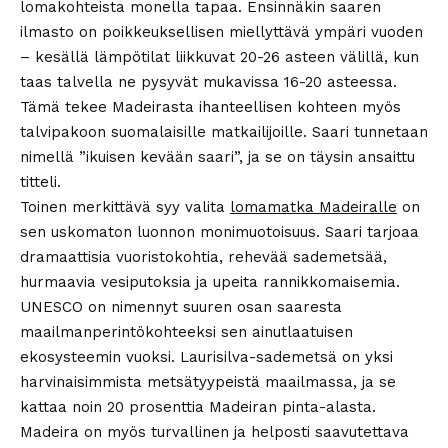
lomakohteista monella tapaa. Ensinnäkin saaren
ilmasto on poikkeuksellisen miellyttävä ympäri vuoden
– kesällä lämpötilat liikkuvat 20-26 asteen välillä, kun
taas talvella ne pysyvät mukavissa 16-20 asteessa.
Tämä tekee Madeirasta ihanteellisen kohteen myös
talvipakoon suomalaisille matkailijoille. Saari tunnetaan
nimellä ”ikuisen kevään saari”, ja se on täysin ansaittu
titteli.
Toinen merkittävä syy valita
lomamatka Madeiralle
on
sen uskomaton luonnon monimuotoisuus. Saari tarjoaa
dramaattisia vuoristokohtia, rehevää sademetsää,
hurmaavia vesiputoksia ja upeita rannikkomaisemia.
UNESCO on nimennyt suuren osan saaresta
maailmanperintökohteeksi sen ainutlaatuisen
ekosysteemin vuoksi. Laurisilva-sademetsä on yksi
harvinaisimmista metsätyypeistä maailmassa, ja se
kattaa noin 20 prosenttia Madeiran pinta-alasta.
Madeira on myös turvallinen ja helposti saavutettava