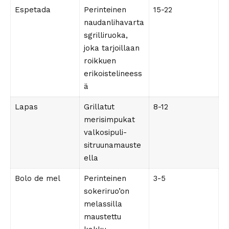
Espetada
Perinteinen
15-22
naudanlihavarta
sgrilliruoka,
joka tarjoillaan
roikkuen
erikoistelineess
ä
Lapas
Grillatut
8-12
merisimpukat
valkosipuli-
sitruunamauste
ella
Bolo de mel
Perinteinen
3-5
sokeriruo’on
melassilla
maustettu