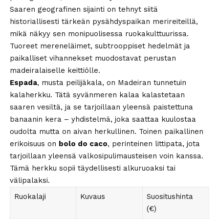
Saaren geografinen sijainti on tehnyt siitä
historiallisesti tärkeän pysähdyspaikan merireiteillä,
mikä näkyy sen monipuolisessa ruokakulttuurissa.
Tuoreet mereneläimet, subtrooppiset hedelmät ja
paikalliset vihannekset muodostavat perustan
madeiralaiselle keittiölle.
Espada
, musta peilijäkala, on Madeiran tunnetuin
kalaherkku. Tätä syvänmeren kalaa kalastetaan
saaren vesiltä, ja se tarjoillaan yleensä paistettuna
banaanin kera – yhdistelmä, joka saattaa kuulostaa
oudolta mutta on aivan herkullinen. Toinen paikallinen
erikoisuus on
bolo do caco
, perinteinen littipata, jota
tarjoillaan yleensä valkosipulimausteisen voin kanssa.
Tämä herkku sopii täydellisesti alkuruoaksi tai
välipalaksi.
Ruokalaji
Kuvaus
Suositushinta
(€)