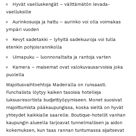
Hyvät vaelluskengät – välttämätön levada-
vaelluksille
Aurinkosuoja ja hattu – aurinko voi olla voimakas
ympäri vuoden
Kevyt sadetakki – lyhyitä sadekuuroja voi tulla
etenkin pohjoisrannikolla
Uimapuku – luonnonaltaita ja rantoja varten
Kamera – maisemat ovat valokuvausarvoisia joka
puolella
Majoitusvaihtoehtoja Madeiralla on runsaasti.
Funchalista löytyy kaiken tasoisia hotelleja
luksusresortista budjettiyöpymiseen. Monet suosivat
majoittumista pääkaupungissa, koska sieltä on hyvät
yhteydet kaikkialle saarelle. Boutique-hotellit vanhan
kaupungin alueella tarjoavat tunnelmallisen ja aidon
kokemuksen, kun taas rannan tuntumassa sijaitsevat