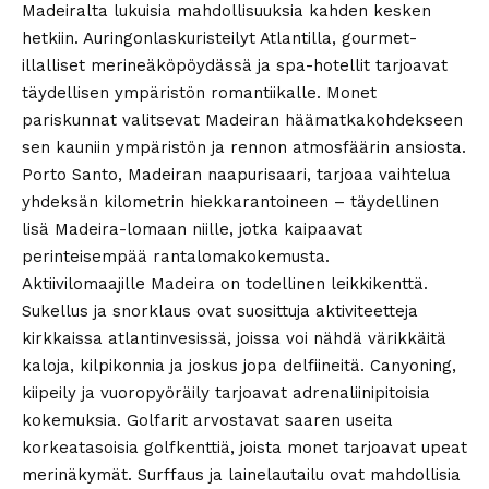
Madeiralta lukuisia mahdollisuuksia kahden kesken
hetkiin. Auringonlaskuristeilyt Atlantilla, gourmet-
illalliset merineäköpöydässä ja spa-hotellit tarjoavat
täydellisen ympäristön romantiikalle. Monet
pariskunnat valitsevat Madeiran häämatkakohdekseen
sen kauniin ympäristön ja rennon atmosfäärin ansiosta.
Porto Santo, Madeiran naapurisaari, tarjoaa vaihtelua
yhdeksän kilometrin hiekkarantoineen – täydellinen
lisä Madeira-lomaan niille, jotka kaipaavat
perinteisempää rantalomakokemusta.
Aktiivilomaajille Madeira on todellinen leikkikenttä.
Sukellus ja snorklaus ovat suosittuja aktiviteetteja
kirkkaissa atlantinvesissä, joissa voi nähdä värikkäitä
kaloja, kilpikonnia ja joskus jopa delfiineitä. Canyoning,
kiipeily ja vuoropyöräily tarjoavat adrenaliinipitoisia
kokemuksia. Golfarit arvostavat saaren useita
korkeatasoisia golfkenttiä, joista monet tarjoavat upeat
merinäkymät. Surffaus ja lainelautailu ovat mahdollisia