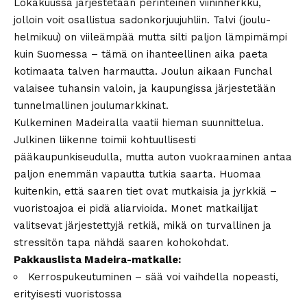
Lokakuussa järjestetään perinteinen viininherkku,
jolloin voit osallistua sadonkorjuujuhliin. Talvi (joulu-
helmikuu) on viileämpää mutta silti paljon lämpimämpi
kuin Suomessa – tämä on ihanteellinen aika paeta
kotimaata talven harmautta. Joulun aikaan Funchal
valaisee tuhansin valoin, ja kaupungissa järjestetään
tunnelmallinen joulumarkkinat.
Kulkeminen Madeiralla vaatii hieman suunnittelua.
Julkinen liikenne toimii kohtuullisesti
pääkaupunkiseudulla, mutta auton vuokraaminen antaa
paljon enemmän vapautta tutkia saarta. Huomaa
kuitenkin, että saaren tiet ovat mutkaisia ja jyrkkiä –
vuoristoajoa ei pidä aliarvioida. Monet matkailijat
valitsevat järjestettyjä retkiä, mikä on turvallinen ja
stressitön tapa nähdä saaren kohokohdat.
Pakkauslista Madeira-matkalle:
Kerrospukeutuminen – sää voi vaihdella nopeasti,
erityisesti vuoristossa