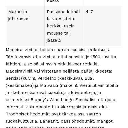
kakku
Maracuja-
Passiohedelmäl
4-7
jälkiruoka
lä valmistettu
herkku, usein
mousse tai
jäätelö
Madeira-viini on toinen saaren kuuluisa erikoisuus.
Tämä vahvistettu viini on ollut suosittu jo 1500-luvulta
lähtien, ja se säilyi hyvin pitkillä meriretkillä.
Madeiraviiniä valmistetaan neljästä päälajikkeesta:
Sercial (kuivin), Verdelho (keskikuiva), Bual
(keskimakea) ja Malvasia (makein). Vierailut viinitiloilla
ja -kellareissa ovat suosittuja aktiviteetteja, ja
esimerkiksi Blandy’s Wine Lodge Funchalissa tarjoaa
informatiivisia opastettuja kierroksia ja maisteluja.
Trooppiset hedelmät ovat tärkeä osa saaren
ruokakulttuuria. Banaanit, passiohedelmät, mangot,