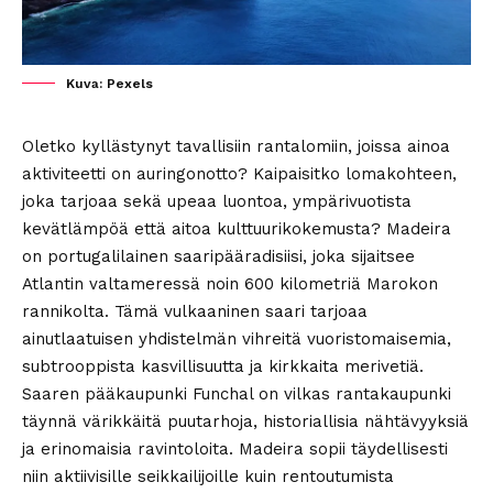
Kuva: Pexels
Oletko kyllästynyt tavallisiin rantalomiin, joissa ainoa
aktiviteetti on auringonotto? Kaipaisitko lomakohteen,
joka tarjoaa sekä upeaa luontoa, ympärivuotista
kevätlämpöä että aitoa kulttuurikokemusta? Madeira
on portugalilainen saaripääradisiisi, joka sijaitsee
Atlantin valtameressä noin 600 kilometriä Marokon
rannikolta. Tämä vulkaaninen saari tarjoaa
ainutlaatuisen yhdistelmän vihreitä vuoristomaisemia,
subtrooppista kasvillisuutta ja kirkkaita merivetiä.
Saaren pääkaupunki Funchal on vilkas rantakaupunki
täynnä värikkäitä puutarhoja, historiallisia nähtävyyksiä
ja erinomaisia ravintoloita. Madeira sopii täydellisesti
niin aktiivisille seikkailijoille kuin rentoutumista