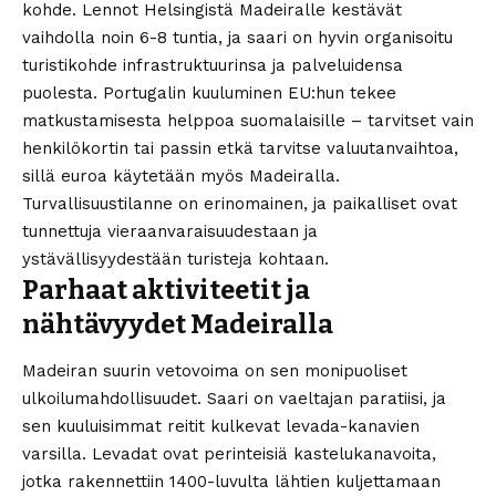
kohde. Lennot Helsingistä Madeiralle kestävät
vaihdolla noin 6-8 tuntia, ja saari on hyvin organisoitu
turistikohde infrastruktuurinsa ja palveluidensa
puolesta. Portugalin kuuluminen EU:hun tekee
matkustamisesta helppoa suomalaisille – tarvitset vain
henkilökortin tai passin etkä tarvitse valuutanvaihtoa,
sillä euroa käytetään myös Madeiralla.
Turvallisuustilanne on erinomainen, ja paikalliset ovat
tunnettuja vieraanvaraisuudestaan ja
ystävällisyydestään turisteja kohtaan.
Parhaat aktiviteetit ja
nähtävyydet Madeiralla
Madeiran suurin vetovoima on sen monipuoliset
ulkoilumahdollisuudet. Saari on vaeltajan paratiisi, ja
sen kuuluisimmat reitit kulkevat levada-kanavien
varsilla. Levadat ovat perinteisiä kastelukanavoita,
jotka rakennettiin 1400-luvulta lähtien kuljettamaan