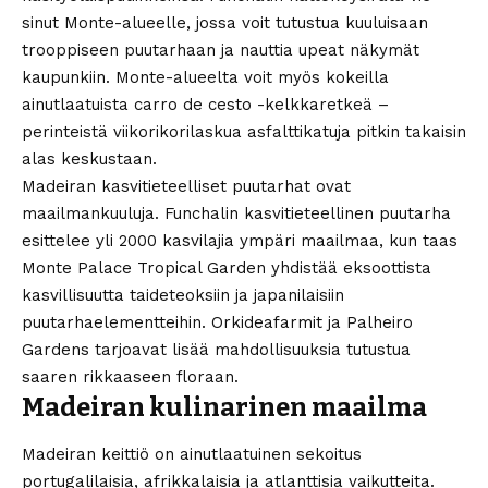
sinut Monte-alueelle, jossa voit tutustua kuuluisaan
trooppiseen puutarhaan ja nauttia upeat näkymät
kaupunkiin. Monte-alueelta voit myös kokeilla
ainutlaatuista carro de cesto -kelkkaretkeä –
perinteistä viikorikorilaskua asfalttikatuja pitkin takaisin
alas keskustaan.
Madeiran kasvitieteelliset puutarhat ovat
maailmankuuluja. Funchalin kasvitieteellinen puutarha
esittelee yli 2000 kasvilajia ympäri maailmaa, kun taas
Monte Palace Tropical Garden yhdistää eksoottista
kasvillisuutta taideteoksiin ja japanilaisiin
puutarhaelementteihin. Orkideafarmit ja Palheiro
Gardens tarjoavat lisää mahdollisuuksia tutustua
saaren rikkaaseen floraan.
Madeiran kulinarinen maailma
Madeiran keittiö on ainutlaatuinen sekoitus
portugalilaisia, afrikkalaisia ja atlanttisia vaikutteita.