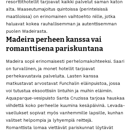
resorttithotellit tarjoavat kaikki palvelut saman katon
alta. Maaseutumajoitus quintoissa (perinteisissä
maatiloissa) on erinomainen vaihtoehto niille, jotka
haluavat kokea rauhallisemman ja autenttisemman
puolen Madeirasta.
Madeira perheen kanssa vai
romanttisena pariskuntana
Madeira sopii erinomaisesti perhelomakohteeksi. Saari
on turvallinen, ja monet hotellit tarjoavat
perhekavustavia palveluita. Lasten kanssa
matkustavat arvostavat Funchalin eläinpuistoa, jossa
voi tutustua eksoottisiin lintuihin ja muihin eläimiin.
Aquaparque-vesipuisto Santa Cruzissa tarjoaa hauskaa
viihdettä koko perheelle kuumina kesäpäivinä. Levada-
vaellukset sopivat myös vanhemmille lapsille, kunhan
valitset helpompia ja lyhyempiä reittejä.
Romanttista lomaa viettävät pariskunnat löytävät