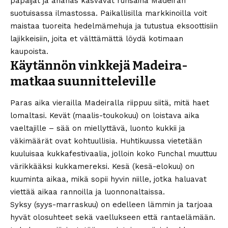
papaijat ja ananas kasvavat runsaina Madeiran
suotuisassa ilmastossa. Paikallisilla markkinoilla voit
maistaa tuoreita hedelmämehuja ja tutustua eksoottisiin
lajikkeisiin, joita et välttämättä löydä kotimaan
kaupoista.
Käytännön vinkkejä Madeira-
matkaa suunnitteleville
Paras aika vierailla Madeiralla riippuu siitä, mitä haet
lomaltasi. Kevät (maalis-toukokuu) on loistava aika
vaeltajille – sää on miellyttävä, luonto kukkii ja
väkimäärät ovat kohtuullisia. Huhtikuussa vietetään
kuuluisaa kukkafestivaalia, jolloin koko Funchal muuttuu
värikkääksi kukkamereksi. Kesä (kesä-elokuu) on
kuuminta aikaa, mikä sopii hyvin niille, jotka haluavat
viettää aikaa rannoilla ja luonnonaltaissa.
Syksy (syys-marraskuu) on edelleen lämmin ja tarjoaa
hyvät olosuhteet sekä vaellukseen että rantaelämään.