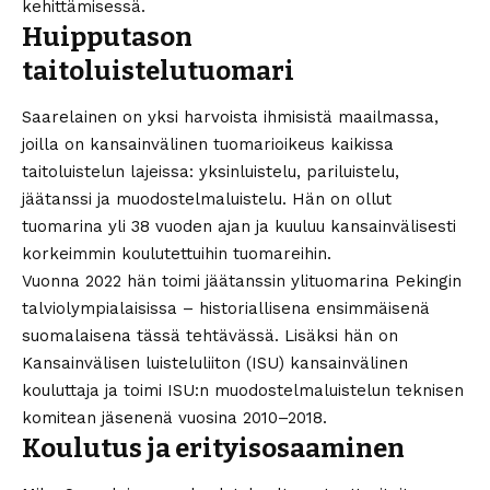
kehittämisessä.
Huipputason
taitoluistelutuomari
Saarelainen on yksi harvoista ihmisistä maailmassa,
joilla on kansainvälinen tuomarioikeus kaikissa
taitoluistelun lajeissa: yksinluistelu, pariluistelu,
jäätanssi ja muodostelmaluistelu. Hän on ollut
tuomarina yli 38 vuoden ajan ja kuuluu kansainvälisesti
korkeimmin koulutettuihin tuomareihin.
Vuonna 2022 hän toimi jäätanssin ylituomarina Pekingin
talviolympialaisissa – historiallisena ensimmäisenä
suomalaisena tässä tehtävässä. Lisäksi hän on
Kansainvälisen luisteluliiton (ISU) kansainvälinen
kouluttaja ja toimi ISU:n muodostelmaluistelun teknisen
komitean jäsenenä vuosina 2010–2018.
Koulutus ja erityisosaaminen