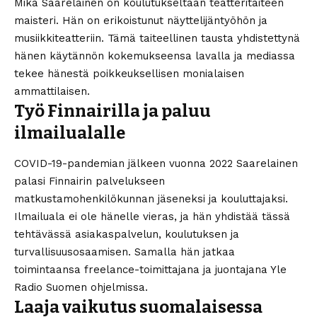
Mika Saarelainen on koulutukseltaan teatteritaiteen
maisteri. Hän on erikoistunut näyttelijäntyöhön ja
musiikkiteatteriin. Tämä taiteellinen tausta yhdistettynä
hänen käytännön kokemukseensa lavalla ja mediassa
tekee hänestä poikkeuksellisen monialaisen
ammattilaisen.
Työ Finnairilla ja paluu
ilmailualalle
COVID-19-pandemian jälkeen vuonna 2022 Saarelainen
palasi Finnairin palvelukseen
matkustamohenkilökunnan jäseneksi ja kouluttajaksi.
Ilmailuala ei ole hänelle vieras, ja hän yhdistää tässä
tehtävässä asiakaspalvelun, koulutuksen ja
turvallisuusosaamisen. Samalla hän jatkaa
toimintaansa freelance-toimittajana ja juontajana Yle
Radio Suomen ohjelmissa.
Laaja vaikutus suomalaisessa