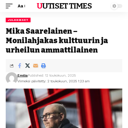
UUTISET TIMES
Aa
JULKKIKSET
Mika Saarelainen –
Monilahjakas kulttuurin ja
urheilun ammattilainen
Emilia
Published: 12 toukokuun, 2025
Viimeksi päivitetty: 2 toukokuun, 2025 1:23 am