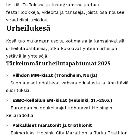
hetkiä. TikTokissa ja Instagramissa jaetaan
festarilookkeja, videoita ja tansseja, joista osa nousee
viraaleiksi ilmiöiksi.
Urheilukesä
Kesä tuo mukanaan useita kotimaisia ja kansainvälisiä
urheilutapahtumia, jotka kokoavat yhteen urheilun
ystäviä ja yhteisöjä.
Tärkeimmät urheilutapahtumat 2025
Hiihdon MM-kisat (Trondheim, Norja)
– Suomalaiset odottavat vahvaa edustusta ja jännittäviä
suorituksia.
ESBC-keilailun EM-kisat (Helsinki, 21.–29.6.)
– Euroopan huippukeilaajat kohtaavat Helsingin
keilaradoilla.
Paikalliset maratonit ja triathlonit
– Esimerkiksi Helsinki City Marathon ja Turku Triathlon