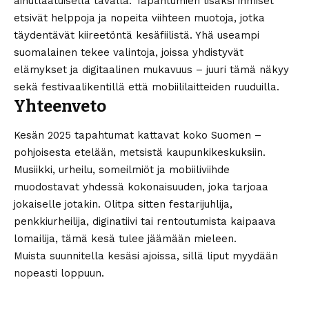
ainutlaatuisella tavalla. Tapahtumien lisäksi ihmiset
etsivät helppoja ja nopeita viihteen muotoja, jotka
täydentävät kiireetöntä kesäfiilistä. Yhä useampi
suomalainen tekee valintoja, joissa yhdistyvät
elämykset ja digitaalinen mukavuus – juuri tämä näkyy
sekä festivaalikentillä että mobiililaitteiden ruuduilla.
Yhteenveto
Kesän 2025 tapahtumat kattavat koko Suomen –
pohjoisesta etelään, metsistä kaupunkikeskuksiin.
Musiikki, urheilu, someilmiöt ja mobiiliviihde
muodostavat yhdessä kokonaisuuden, joka tarjoaa
jokaiselle jotakin. Olitpa sitten festarijuhlija,
penkkiurheilija, diginatiivi tai rentoutumista kaipaava
lomailija, tämä kesä tulee jäämään mieleen.
Muista suunnitella kesäsi ajoissa, sillä liput myydään
nopeasti loppuun.