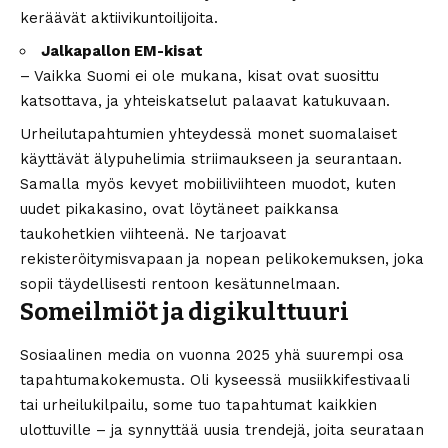
keräävät aktiivikuntoilijoita.
Jalkapallon EM-kisat
– Vaikka Suomi ei ole mukana, kisat ovat suosittu
katsottava, ja yhteiskatselut palaavat katukuvaan.
Urheilutapahtumien yhteydessä monet suomalaiset
käyttävät älypuhelimia striimaukseen ja seurantaan.
Samalla myös kevyet mobiiliviihteen muodot, kuten
uudet pikakasino
, ovat löytäneet paikkansa
taukohetkien viihteenä. Ne tarjoavat
rekisteröitymisvapaan ja nopean pelikokemuksen, joka
sopii täydellisesti rentoon kesätunnelmaan.
Someilmiöt ja digikulttuuri
Sosiaalinen media on vuonna 2025 yhä suurempi osa
tapahtumakokemusta. Oli kyseessä musiikkifestivaali
tai urheilukilpailu, some tuo tapahtumat kaikkien
ulottuville – ja synnyttää uusia trendejä, joita seurataan