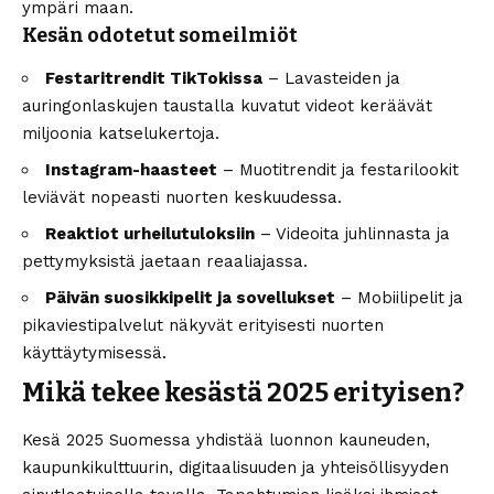
ympäri maan.
Kesän odotetut someilmiöt
Festaritrendit TikTokissa
– Lavasteiden ja
auringonlaskujen taustalla kuvatut videot keräävät
miljoonia katselukertoja.
Instagram-haasteet
– Muotitrendit ja festarilookit
leviävät nopeasti nuorten keskuudessa.
Reaktiot urheilutuloksiin
– Videoita juhlinnasta ja
pettymyksistä jaetaan reaaliajassa.
Päivän suosikkipelit ja sovellukset
– Mobiilipelit ja
pikaviestipalvelut näkyvät erityisesti nuorten
käyttäytymisessä.
Mikä tekee kesästä 2025 erityisen?
Kesä 2025 Suomessa yhdistää luonnon kauneuden,
kaupunkikulttuurin, digitaalisuuden ja yhteisöllisyyden