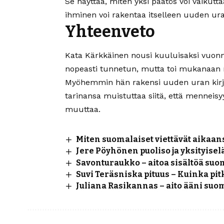
Se näyttää, miten yksi päätös voi vaikutt
ihminen voi rakentaa itselleen uuden ur
Yhteenveto
Kata Kärkkäinen nousi kuuluisaksi vuonn
nopeasti tunnetun, mutta toi mukanaan 
Myöhemmin hän rakensi uuden uran kirjail
tarinansa muistuttaa siitä, että menneisy
muuttaa.
Miten suomalaiset viettävät aikaa
Jere Pöyhönen puoliso ja yksityise
Savonturaukko – aitoa sisältöä suo
Suvi Teräsniska pituus – Kuinka pit
Juliana Rasikannas – aito ääni s