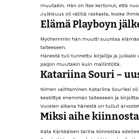
muutakin. Hän on itse kertonut, että nuo
Julkisuus oli välillä raskasta, koska ihmi
Elämä Playboyn jäl
Myöhemmin hän muutti suuntaa elämässään.
taiteeseen.
Hänestä tuli tunnettu kirjailija ja julkais
paljon muutakin kuin mallintöitä.
Katariina Souri – uu
Nimen vaihtaminen Katariina Souriksi ol
keskittyä enemmän taiteeseen ja kirjoitt
Vuosien aikana hänestä on tullut arvoste
Miksi aihe kiinnost
Kata Kärkkäisen tarina kiinnostaa edelle