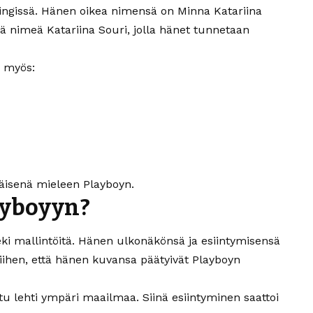
ingissä. Hänen oikea nimensä on Minna Katariina
 nimeä Katariina Souri, jolla hänet tunnetaan
n myös:
äisenä mieleen Playboyn.
ayboyyn?
ki mallintöitä. Hänen ulkonäkönsä ja esiintymisensä
siihen, että hänen kuvansa päätyivät Playboyn
tu lehti ympäri maailmaa. Siinä esiintyminen saattoi