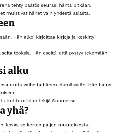
rena tehty päätös seurasi häntä pitkään.
set muistivat hänet vain yhdestä asiasta.
keen
 Hän alkoi kirjoittaa kirjoja ja keskittyi
i useita teoksia. Hän osoitti, että pystyy tekemään
si alku
i osa uutta vaihetta hänen elämässään. Hän halusi
amiseen.
ttu kulttuurialan tekijä Suomessa.
aa yhä?
en, koska se kertoo paljon muutoksesta.