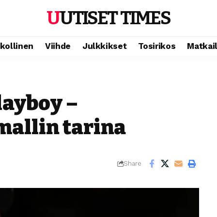
UUTISET TIMES
ikollinen
Viihde
Julkkikset
Tosirikos
Matkai
layboy –
allin tarina
Share