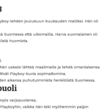
8
layboy-lehden joulukuun kuukauden malliksi. Hän oli
kä Suomessa että ulkomailla. Harva suomalainen oli
listä huomiota.
.
ttä hän uskalsi lähteä maailmalle ja tehdä omanlaisensa
 pitivät Playboy-kuvia sopimattomina.
 yhden aikansa puhutuimmista henkilöistä Suomessa.
puoli
 myös varjopuolensa.
n Playboyhin, vaikka hän teki myöhemmin paljon