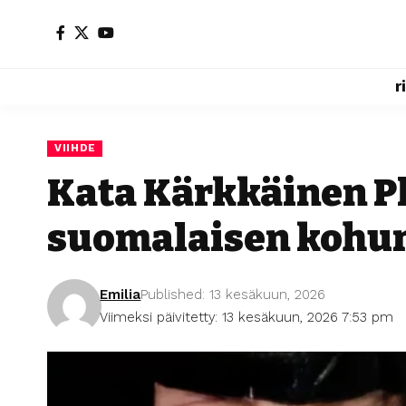
r
VIIHDE
Kata Kärkkäinen P
suomalaisen kohum
Emilia
Published: 13 kesäkuun, 2026
Viimeksi päivitetty: 13 kesäkuun, 2026 7:53 pm