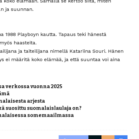
aa koko elämään. Samalla se kertoo siitä, miten
an ja suunnan.
a 1988 Playboyn kautta. Tapaus teki hänestä
myös haasteita.
ijana ja taiteilijana nimellä Katariina Souri. Hänen
ys ei määritä koko elämää, ja että suuntaa voi aina
nsa verkossa vuonna 2025
lämä
malaisesta arjesta
kä suosittu suomalaislaulaja on?
uomalaisessa somemaailmassa