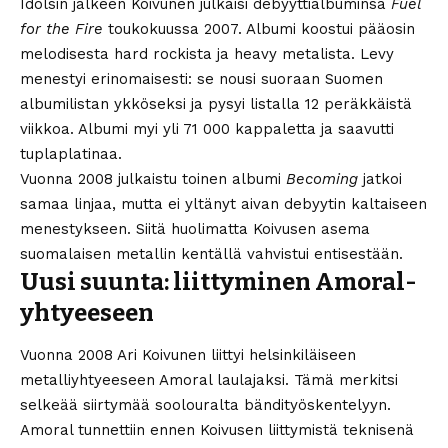
Idolsin jälkeen Koivunen julkaisi debyyttialbuminsa
Fuel
for the Fire
toukokuussa 2007. Albumi koostui pääosin
melodisesta hard rockista ja heavy metalista. Levy
menestyi erinomaisesti: se nousi suoraan Suomen
albumilistan ykköseksi ja pysyi listalla 12 peräkkäistä
viikkoa. Albumi myi yli 71 000 kappaletta ja saavutti
tuplaplatinaa.
Vuonna 2008 julkaistu toinen albumi
Becoming
jatkoi
samaa linjaa, mutta ei yltänyt aivan debyytin kaltaiseen
menestykseen. Siitä huolimatta Koivusen asema
suomalaisen metallin kentällä vahvistui entisestään.
Uusi suunta: liittyminen Amoral-
yhtyeeseen
Vuonna 2008 Ari Koivunen liittyi helsinkiläiseen
metalliyhtyeeseen Amoral laulajaksi. Tämä merkitsi
selkeää siirtymää soolouralta bändityöskentelyyn.
Amoral tunnettiin ennen Koivusen liittymistä teknisenä