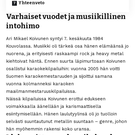
Yhteenveto
Varhaiset vuodet ja musiikillinen
intohimo
Ari Mikael Koivunen syntyi 7. kesäkuuta 1984
Kouvolassa. Musiikki oli tärkeä osa hänen elämäänsä jo
nuorena, ja erityisesti raskaampi rock ja heavy metal
kiehtoivat häntä. Ennen suurta läpimurtoaan Koivunen
osallistui karaokekilpailuihin: vuonna 2005 hän voitti
Suomen karaokemestaruuden ja sijoittui samana
vuonna kolmanneksi karaoken
maailmanmestaruuskilpailuissa.
Näissä kilpailuissa Koivunen erottui edukseen
voimakkaalla äänellään ja karismaattisella
esiintymisellään. Hänen laulutyylinsä oli jo tuolloin
selvästi suuntautunut metallin suuntaan – genre, johon
hän myöhemmin rakensi koko uransa.