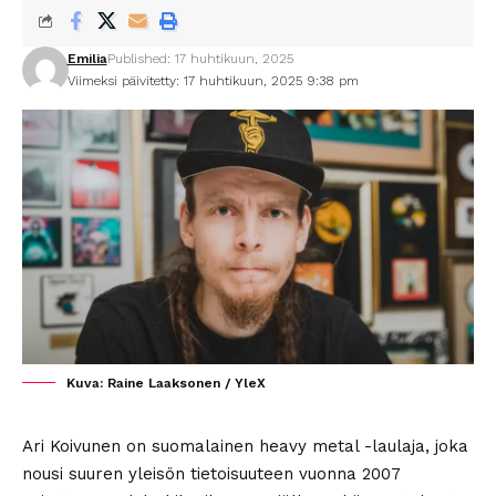
Emilia
Published: 17 huhtikuun, 2025
Viimeksi päivitetty: 17 huhtikuun, 2025 9:38 pm
Kuva: Raine Laaksonen / YleX
Ari Koivunen on suomalainen heavy metal -laulaja, joka
nousi suuren yleisön tietoisuuteen vuonna 2007