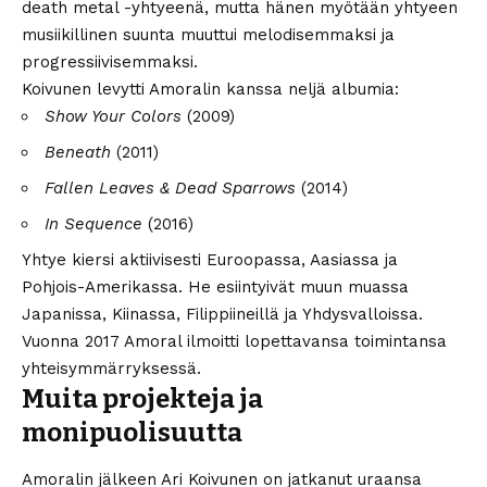
death metal -yhtyeenä, mutta hänen myötään yhtyeen
musiikillinen suunta muuttui melodisemmaksi ja
progressiivisemmaksi.
Koivunen levytti Amoralin kanssa neljä albumia:
Show Your Colors
(2009)
Beneath
(2011)
Fallen Leaves & Dead Sparrows
(2014)
In Sequence
(2016)
Yhtye kiersi aktiivisesti Euroopassa, Aasiassa ja
Pohjois-Amerikassa. He esiintyivät muun muassa
Japanissa, Kiinassa, Filippiineillä ja Yhdysvalloissa.
Vuonna 2017 Amoral ilmoitti lopettavansa toimintansa
yhteisymmärryksessä.
Muita projekteja ja
monipuolisuutta
Amoralin jälkeen Ari Koivunen on jatkanut uraansa