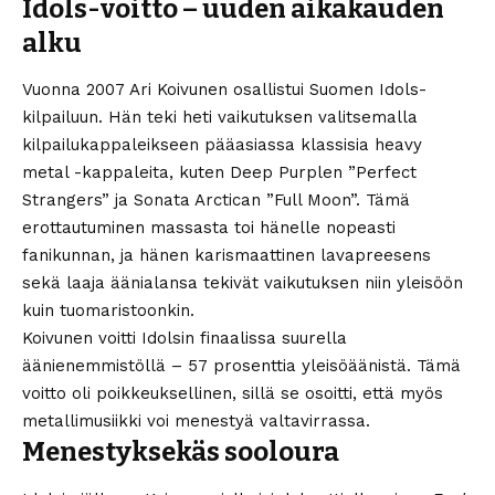
Idols-voitto – uuden aikakauden
alku
Vuonna 2007 Ari Koivunen osallistui Suomen Idols-
kilpailuun. Hän teki heti vaikutuksen valitsemalla
kilpailukappaleikseen pääasiassa klassisia heavy
metal -kappaleita, kuten Deep Purplen ”Perfect
Strangers” ja Sonata Arctican ”Full Moon”. Tämä
erottautuminen massasta toi hänelle nopeasti
fanikunnan, ja hänen karismaattinen lavapreesens
sekä laaja äänialansa tekivät vaikutuksen niin yleisöön
kuin tuomaristoonkin.
Koivunen voitti Idolsin finaalissa suurella
äänienemmistöllä – 57 prosenttia yleisöäänistä. Tämä
voitto oli poikkeuksellinen, sillä se osoitti, että myös
metallimusiikki voi menestyä valtavirrassa.
Menestyksekäs sooloura