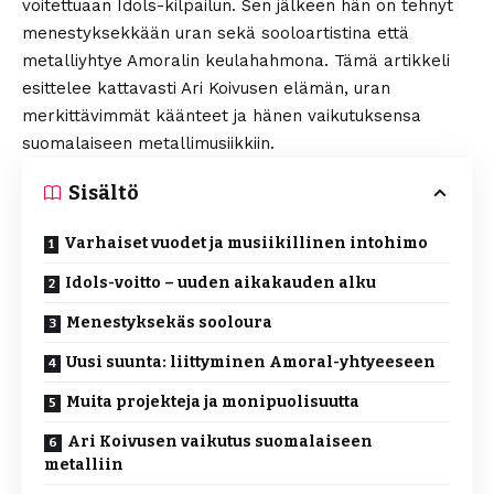
voitettuaan Idols-kilpailun. Sen jälkeen hän on tehnyt
menestyksekkään uran sekä sooloartistina että
metalliyhtye Amoralin keulahahmona. Tämä artikkeli
esittelee kattavasti Ari Koivusen elämän, uran
merkittävimmät käänteet ja hänen vaikutuksensa
suomalaiseen metallimusiikkiin.
Sisältö
Varhaiset vuodet ja musiikillinen intohimo
Idols-voitto – uuden aikakauden alku
Menestyksekäs sooloura
Uusi suunta: liittyminen Amoral-yhtyeeseen
Muita projekteja ja monipuolisuutta
Ari Koivusen vaikutus suomalaiseen
metalliin