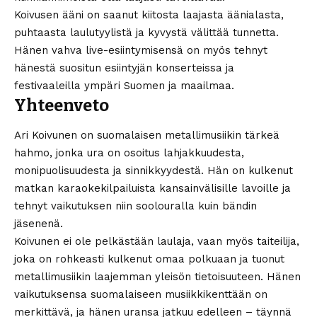
Koivusen ääni on saanut kiitosta laajasta äänialasta,
puhtaasta laulutyylistä ja kyvystä välittää tunnetta.
Hänen vahva live-esiintymisensä on myös tehnyt
hänestä suositun esiintyjän konserteissa ja
festivaaleilla ympäri Suomen ja maailmaa.
Yhteenveto
Ari Koivunen on suomalaisen metallimusiikin tärkeä
hahmo, jonka ura on osoitus lahjakkuudesta,
monipuolisuudesta ja sinnikkyydestä. Hän on kulkenut
matkan karaokekilpailuista kansainvälisille lavoille ja
tehnyt vaikutuksen niin soolouralla kuin bändin
jäsenenä.
Koivunen ei ole pelkästään laulaja, vaan myös taiteilija,
joka on rohkeasti kulkenut omaa polkuaan ja tuonut
metallimusiikin laajemman yleisön tietoisuuteen. Hänen
vaikutuksensa suomalaiseen musiikkikenttään on
merkittävä, ja hänen uransa jatkuu edelleen – täynnä