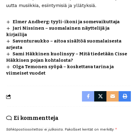
uutta musiikkia, esiintymisiä ja yllätyksiä.
Elmer Andberg: tyyli-ikoni ja somevaikuttaja
Jari Nissinen – suomalainen näyttelijä ja
kirjailija
Savonturaukko – aitoa sisältöä suomalaisesta
arjesta
Sami Häkkinen kuolinsyy – Mitä tiedetään Cisse
Häkkisen pojan kohtalosta?
Olga Temonen syöpä – koskettava tarina ja
viimeiset vuodet
Ei kommentteja
Sähköpostiosoitettasi ei julkaista.
Pakolliset kentät on merkitty
*