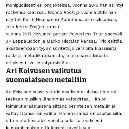
monipuolisesti eri projekteissa. Vuonna 2015 hän esiintyi
rock-musikaalissa
I Wanna Rock
, ja vuonna 2016 hän
näytteli Pertti Neumannia
Autiotalossa
-musikaalissa,
joka kertoi Dingon tarinan.
Vuonna 2017 Koivunen perusti Powerless Trion yhdessä
JP Leppäluodon ja Marko Hietalan kanssa. Trio esittää
akustisempaan tyyliin sovitettuja versioita klassisista
rock- ja metallikappaleista, ja on saanut kiitosta
erityisesti live-esiintymisistään.
Ari Koivusen vaikutus
suomalaiseen metalliin
Ari Koivusen nousu valtakunnalliseen julkisuuteen toi
raskaan musiikin lähemmäs valtavirtaa. Hän on
toiminut eräänlaisena siltana perinteisen metallin ja
valtavirtamusiikin välillä. Hänen uransa on osoitus siitä,
että metallimusiikki voi olla sekä taiteellisesti
kunnianhimoista että laajasti tavoittavaa.